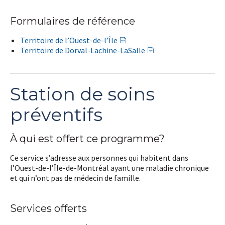
Formulaires de référence
Territoire de l’Ouest-de-l’Île
Territoire de Dorval-Lachine-LaSalle
Station de soins
préventifs
À qui est offert ce programme?
Abonnez-vous dès maintenant à notre infolettre
et simplifiez votre parcours santé!
Ce service s’adresse aux personnes qui habitent dans
l’Ouest-de-l’Île-de-Montréal ayant une maladie chronique
Prénom
*
et qui n’ont pas de médecin de famille.
Courriel
*
Services offerts