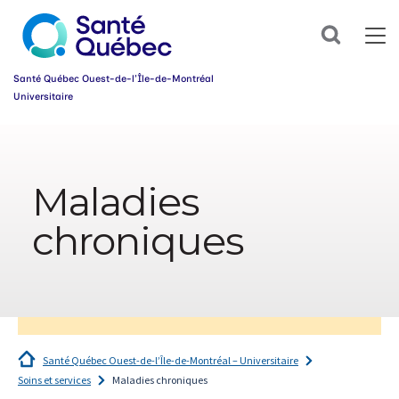
Search
Santé Québec Ouest-de-l’Île-de-Montréal
Universitaire
Information
sur
l’accessibilité
Maladies
du
web
chroniques
Santé Québec Ouest-de-l’Île-de-Montréal – Universitaire
Soins et services
Maladies chroniques