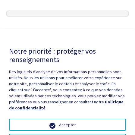
Dernière modification de la page le
20 MAI 2026
Notre priorité : protéger vos
renseignements
Des logiciels d’analyse de vos informations personnelles sont
utilisés. Nous les utilisons pour améliorer votre expérience sur
notre site, personnaliser le contenu et analyser le trafic. En
cliquant sur "J’accepte", vous consentez à ce que vos données
Politique de confidentialité
Droits d'auteur / autorisation
soient utilisées par ces technologies. Vous pouvez modifier vos
Zone partenaires
Médias
Plan du site
préférences ou vous renseigner en consultant notre
Politique
de confidentialité
.
Accepter