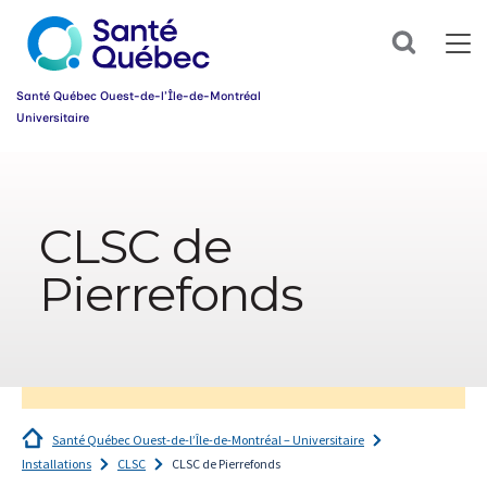
Search
Santé Québec Ouest-de-l’Île-de-Montréal
Universitaire
Information
sur
l’accessibilité
CLSC de
du
web
Pierrefonds
Santé Québec Ouest-de-l’Île-de-Montréal – Universitaire
Installations
CLSC
CLSC de Pierrefonds