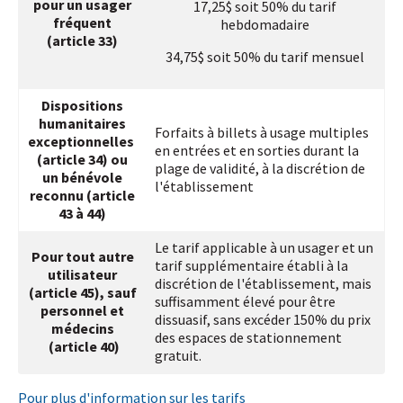
pour un usager
17,25$ soit 50% du tarif
Prénom
*
fréquent
hebdomadaire
(article 33)
34,75$ soit 50% du tarif mensuel
Courriel
*
Dispositions
Groupe
*
humanitaires
Forfaits à billets à usage multiples
exceptionnelles
en entrées et en sorties durant la
(article 34) ou
plage de validité, à la discrétion de
Je m'abonne!
un bénévole
l'établissement
reconnu (article
43 à 44)
Le tarif applicable à un usager et un
Pour tout autre
tarif supplémentaire établi à la
utilisateur
discrétion de l'établissement, mais
(article 45), sauf
suffisamment élevé pour être
personnel et
dissuasif, sans excéder 150% du prix
médecins
des espaces de stationnement
(article 40)
gratuit.
Pour plus d'information sur les tarifs