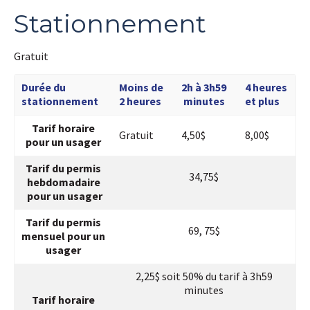
Stationnement
Gratuit
Durée du
Moins de
2h à 3h59
4 heures
stationnement
2 heures
minutes
et plus
Tarif horaire
Gratuit
4,50$
8,00$
pour un usager
Tarif du permis
34,75$
hebdomadaire
pour un usager
Tarif du permis
69, 75$
mensuel pour un
usager
Abonnez-vous dès maintenant à notre infolettre
2,25$ soit 50% du tarif à 3h59
et simplifiez votre parcours santé!
minutes
Tarif horaire