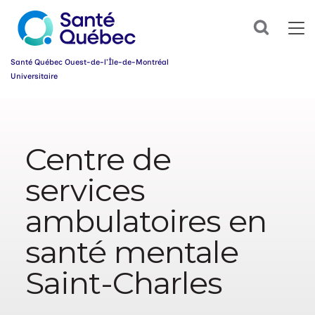
Abonnez-
Search
vous
dès
maintenant
Santé Québec Ouest-de-l’Île-de-Montréal
à
Universitaire
notre
infolettre
Information
et
simplifiez
sur
votre
l’accessibilité
parcours
Centre de
du
santé!
web
services
Prénom
*
ambulatoires en
Courriel
*
santé mentale
Saint-Charles
Groupe
*