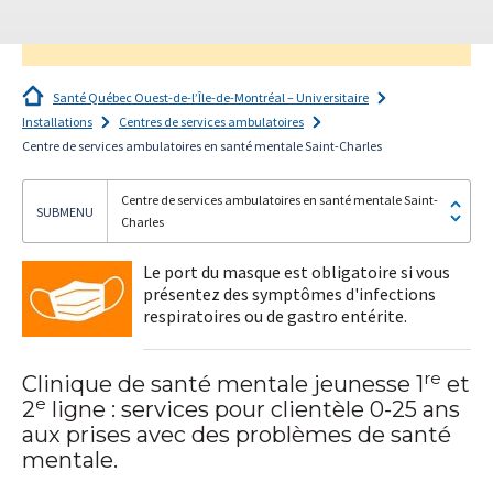
Santé Québec Ouest-de-l’Île-de-Montréal – Universitaire
Installations
Centres de services ambulatoires
Je
Centre de services ambulatoires en santé mentale Saint-Charles
m'abonne!
Centre de services ambulatoires en santé mentale Saint-
Charles
Le port du masque est obligatoire si vous
présentez des symptômes d'infections
respiratoires ou de gastro entérite.
re
Clinique de santé mentale jeunesse 1
et
e
2
ligne : services pour clientèle 0-25 ans
aux prises avec des problèmes de santé
mentale.