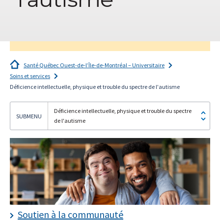
Je
Santé Québec Ouest-de-l’Île-de-Montréal – Universitaire
m'abonne!
Soins et services
Déficience intellectuelle, physique et trouble du spectre de l'autisme
Déficience intellectuelle, physique et trouble du spectre
de l'autisme
Soutien à la communauté