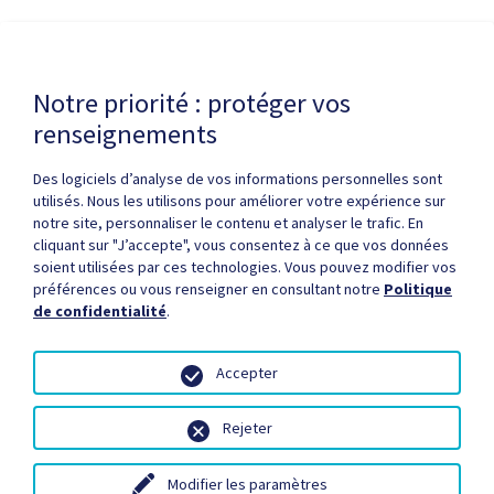
Dernière modification de la page le
6 MAI 2026
Notre priorité : protéger vos
renseignements
Des logiciels d’analyse de vos informations personnelles sont
utilisés. Nous les utilisons pour améliorer votre expérience sur
notre site, personnaliser le contenu et analyser le trafic. En
cliquant sur "J’accepte", vous consentez à ce que vos données
Politique de confidentialité
Droits d'auteur / autorisation
soient utilisées par ces technologies. Vous pouvez modifier vos
Zone partenaires
Médias
Plan du site
préférences ou vous renseigner en consultant notre
Politique
de confidentialité
.
Accepter
Rejeter
© Santé Québec, 2026
Modifier les paramètres