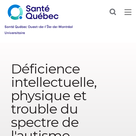
Abonnez-
Search
vous
dès
maintenant
Santé Québec Ouest-de-l’Île-de-Montréal
à
Universitaire
notre
infolettre
Information
et
simplifiez
sur
votre
l’accessibilité
parcours
Déficience
du
santé!
web
intellectuelle,
Prénom
*
physique et
Courriel
*
trouble du
spectre de
Groupe
*
l'autisme