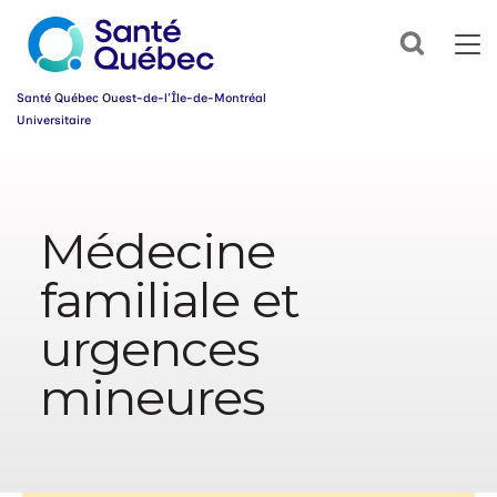
Abonnez-
Search
vous
dès
maintenant
Santé Québec Ouest-de-l’Île-de-Montréal
à
Universitaire
notre
infolettre
Information
et
simplifiez
sur
votre
l’accessibilité
parcours
Médecine
du
santé!
web
familiale et
Prénom
*
urgences
Courriel
*
mineures
Groupe
*