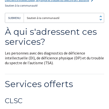
Déficience intellectuelle, physique et trouble du spectre de l'autisme
Soutien à la communauté
Soutien à la communauté
À qui s'adressent ces
Je
m'abonne!
services?
Les personnes avec des diagnostics de déficience
intellectuelle (DI), de déficience physique (DP) et du trouble
du spectre de l’autisme (TSA).
Services offerts
CLSC