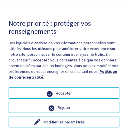
Dernière modification de la page le
6 MAI 2026
Notre priorité : protéger vos
renseignements
Des logiciels d’analyse de vos informations personnelles sont
utilisés. Nous les utilisons pour améliorer votre expérience sur
notre site, personnaliser le contenu et analyser le trafic. En
cliquant sur "J’accepte", vous consentez à ce que vos données
Politique de confidentialité
Droits d'auteur / autorisation
soient utilisées par ces technologies. Vous pouvez modifier vos
Zone partenaires
Médias
Plan du site
préférences ou vous renseigner en consultant notre
Politique
de confidentialité
.
Accepter
Rejeter
© Santé Québec, 2026
Modifier les paramètres