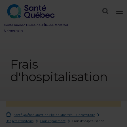
Search
Santé Québec Ouest-de-l’Île-de-Montréal
Universitaire
Information
sur
l’accessibilité
Frais
du
web
d'hospitalisation
Santé Québec Ouest-de-l’Île-de-Montréal – Universitaire
Usagers et visiteurs
Frais et paiement
Frais d'hospitalisation