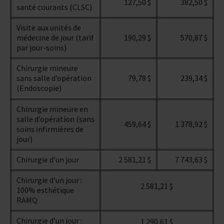
127,50 $
382,50 $
santé courants (CLSC)
Visite aux unités de
médecine de jour (tarif
190,29 $
570,87 $
par jour-soins)
Chirurgie mineure
sans salle d’opération
79,78 $
239,34 $
(Endoscopie)
Chirurgie mineure en
salle d’opération (sans
459,64 $
1 378,92 $
soins infirmières de
jour)
Chirurgie d’un jour
2 581,21 $
7 743,63 $
Chirurgie d’un jour :
2 581,21 $
100% esthétique
RAMQ
Chirurgie d’un jour :
1 290,61 $