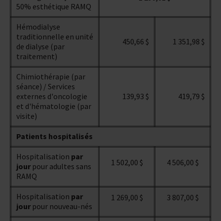
50% esthétique RAMQ
Hémodialyse
traditionnelle en unité
450,66 $
1 351,98 $
de dialyse (par
traitement)
Chimiothérapie (par
séance) / Services
externes d'oncologie
139,93 $
419,79 $
et d'hématologie (par
visite)
Patients hospitalisés
Hospitalisation
par
1 502,00 $
4 506,00 $
jour
pour adultes sans
RAMQ
Hospitalisation
par
1 269,00 $
3 807,00 $
jour
pour nouveau-nés