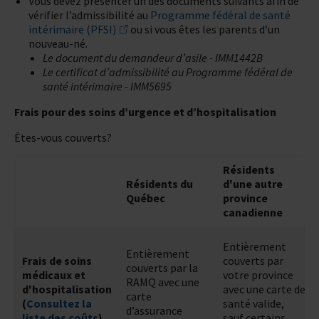
Vous devez présenter
un des documents suivants afin de
vérifier l’admissibilité au
Programme fédéral de santé
intérimaire (PFSI)
ou si vous êtes les parents
d’un
nouveau-né.
Le document du demandeur d’asile - IMM1442B
Le certificat d’admissibilité au Programme fédéral de
santé intérimaire - IMM5695
Frais pour des soins d’urgence et d’hospitalisation
Êtes-vous couverts?
Résidents
Résidents du
d'une autre
Québec
province
canadienne
Entièrement
Entièrement
Frais de soins
couverts par
couverts par la
médicaux et
votre province
RAMQ avec une
d'hospitalisation
avec une carte de
carte
(
Consultez la
santé valide,
d’assurance
liste des coûts
)
sauf certains