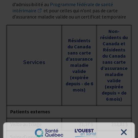
d’admissibilité au
Programme fédérale de santé
intérimaire
et pour celles qui n’ont pas de carte
d’assurance maladie valide ou un certificat temporaire
Non-
résidents du
Résidents
Canada et
du Canada
Résidents
sans carte
du Canada
d’assurance
sans carte
Services
maladie
d’assurance
valide
maladie
(expirée
valide
depuis - de 6
(expirée
mois)
depuis + de
6 mois)
Patients externes
Visite au triage
71,27 $
213,81 $
Soins d’urgences /