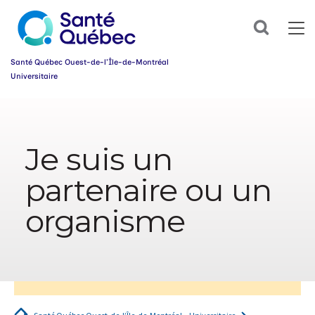
Abonnez-
Search
vous
dès
maintenant
Santé Québec Ouest-de-l’Île-de-Montréal
à
Universitaire
notre
infolettre
Information
et
simplifiez
sur
votre
l’accessibilité
parcours
Je suis un
du
santé!
web
partenaire ou un
Prénom
*
organisme
Courriel
*
Groupe
*