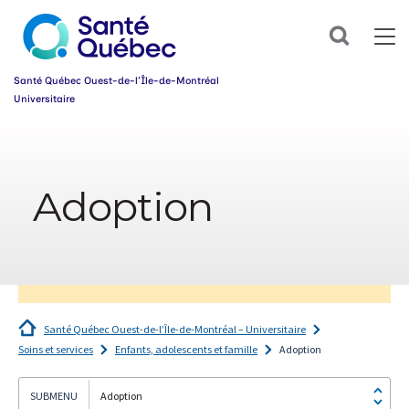
Abonnez-
Search
vous
dès
maintenant
Santé Québec Ouest-de-l’Île-de-Montréal
à
Universitaire
notre
infolettre
Information
et
simplifiez
sur
votre
l’accessibilité
parcours
Adoption
du
santé!
web
Prénom
*
Courriel
*
Santé Québec Ouest-de-l’Île-de-Montréal – Universitaire
Soins et services
Enfants, adolescents et famille
Adoption
Groupe
*
Adoption