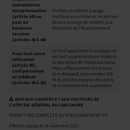
humanitaires
exceptionnelles
Forfaits ou billets à usage
(article 34) ou
multiple en entrées et en sorties
pour un
durant la plage de validité, à la
bénévole
discrétion de l'établissement
reconnu
(articles 43 à 44)
Le tarif applicable à un usager et
Pour tout autre
un tarif supplémentaire établi à
utilisateur
la discrétion de l’établissement,
(article 45),
mais suffisamment élevé pour
sauf personnel
être dissuasif, sans excéder 150
et médecin
% du prix des espaces des parcs
(articles 40 à 42)
de stationnement avoisinants
AVIS AUX USAGERS ET AUX VISITEURS DE
L'HÖPITAL GÉNÉRAL DU LAKESHORE
FERMETURE COMPLÈTE DU STATIONNEMENT P1
Effective depuis le 16 novembre 2023