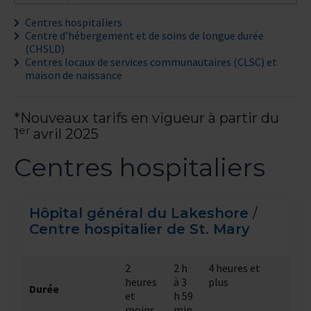
Centres hospitaliers
Centre d’hébergement et de soins de longue durée
(CHSLD)
Centres locaux de services communautaires (CLSC) et
maison de naissance
*Nouveaux tarifs en vigueur à partir du
er
1
avril 2025
Centres hospitaliers
Hôpital général du Lakeshore
/
Centre hospitalier de St. Mary
2
2 h
4 heures et
heures
à 3
plus
Durée
et
h 59
moins
min.