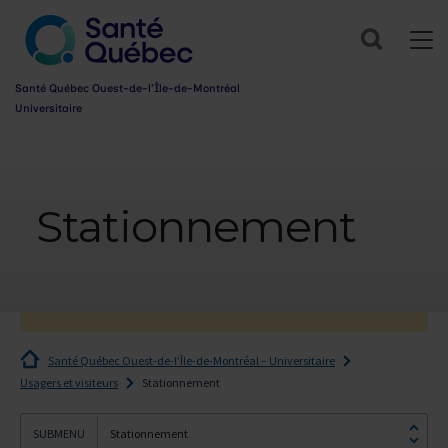
Search
Santé Québec Ouest-de-l’Île-de-Montréal
Universitaire
Information
sur
l’accessibilité
Stationnement
du
web
Santé Québec Ouest-de-l’Île-de-Montréal – Universitaire
Usagers et visiteurs
Stationnement
Stationnement