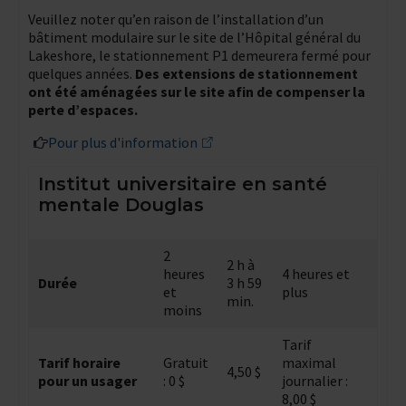
Veuillez noter qu’en raison de l’installation d’un
bâtiment modulaire sur le site de l’Hôpital général du
Lakeshore, le stationnement P1 demeurera fermé pour
quelques années.
Des extensions de stationnement
ont été aménagées sur le site afin de compenser la
perte d’espaces.
Pour plus d'information
Institut universitaire en santé
mentale Douglas
2
2 h à
heures
4 heures et
Durée
3 h 59
et
plus
min.
moins
Tarif
Tarif horaire
Gratuit
maximal
4,50 $
pour un usager
: 0 $
journalier :
8,00 $