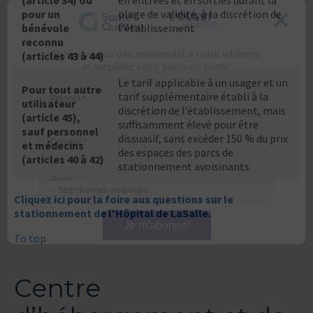
(article 34) ou
en entrées et en sorties durant la
pour un
plage de validité, à la discrétion de
bénévole
l'établissement
reconnu
(articles 43 à 44)
Abonnez-vous dès maintenant à notre infolettre
et simplifiez votre parcours santé!
Le tarif applicable à un usager et un
Pour tout autre
tarif supplémentaire établi à la
utilisateur
discrétion de l’établissement, mais
Prénom
*
(article 45),
suffisamment élevé pour être
sauf personnel
dissuasif, sans excéder 150 % du prix
et médecins
des espaces des parcs de
Courriel
*
(articles 40 à 42)
stationnement avoisinants
Groupe
*
Cliquez ici pour la foire aux questions sur le
stationnement de l'Hôpital de LaSalle.
To top
Je m'abonne!
Centre