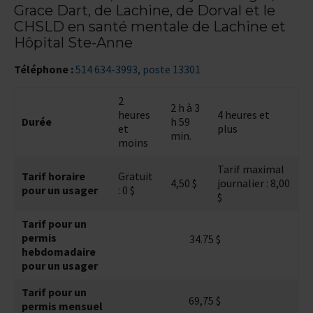
Grace Dart, de Lachine, de Dorval et le
CHSLD en santé mentale de Lachine et
Hôpital Ste-Anne
Téléphone :
514 634-3993, poste 13301
2
2 h à 3
heures
4 heures et
Durée
h 59
et
plus
min.
moins
Tarif maximal
Tarif horaire
Gratuit
4,50 $
journalier : 8,00
pour un usager
: 0 $
$
Tarif pour un
permis
34.75 $
hebdomadaire
pour un usager
Tarif pour un
69,75 $
permis mensuel