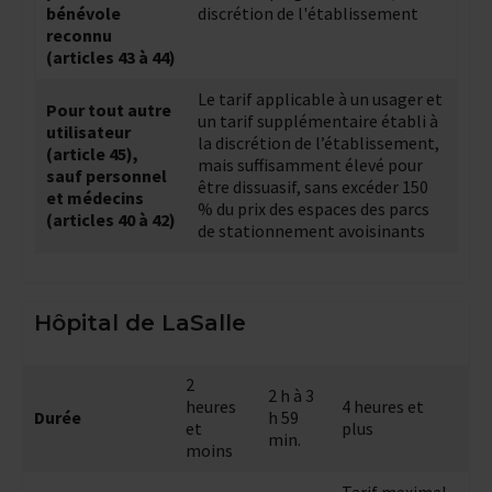
bénévole
discrétion de l'établissement
reconnu
(articles 43 à 44)
Le tarif applicable à un usager et
Pour tout autre
un tarif supplémentaire établi à
utilisateur
la discrétion de l’établissement,
(article 45),
mais suffisamment élevé pour
sauf personnel
être dissuasif, sans excéder 150
et médecins
% du prix des espaces des parcs
(articles 40 à 42)
de stationnement avoisinants
Hôpital de LaSalle
2
2 h à 3
heures
4 heures et
Durée
h 59
et
plus
min.
moins