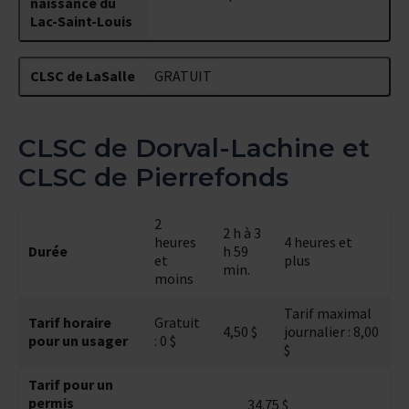
naissance du
Lac-Saint-Louis
CLSC de LaSalle
GRATUIT
CLSC de Dorval-Lachine et
CLSC de Pierrefonds
2
2 h à 3
heures
4 heures et
Durée
h 59
et
plus
min.
moins
Tarif maximal
Tarif horaire
Gratuit
4,50 $
journalier : 8,00
pour un usager
: 0 $
$
Tarif pour un
permis
34.75 $