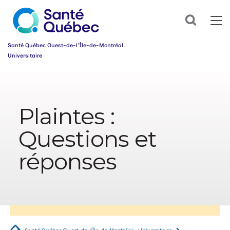
Abonnez-
Search
vous
dès
maintenant
Santé Québec Ouest-de-l’Île-de-Montréal
à
Universitaire
notre
infolettre
Information
et
simplifiez
sur
votre
l’accessibilité
parcours
Plaintes :
du
santé!
web
Questions et
Prénom
*
réponses
Courriel
*
Groupe
*