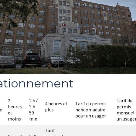
ationnement
2
2 h à
Tarif du
4 heures et
Tarif du permis
heures
3 h
permis
e
plus
hebdomadaire
et
59
mensuel 
pour un usager
moins
min.
un usage
Tarif