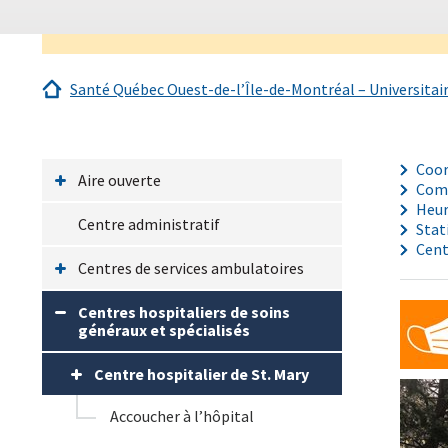
Santé Québec Ouest-de-l’Île-de-Montréal – Universitai
Coo
Aire ouverte
Comm
Heur
Centre administratif
Sta
Cent
Centres de services ambulatoires
Centres hospitaliers de soins
généraux et spécialisés
Centre hospitalier de St. Mary
Accoucher à l’hôpital