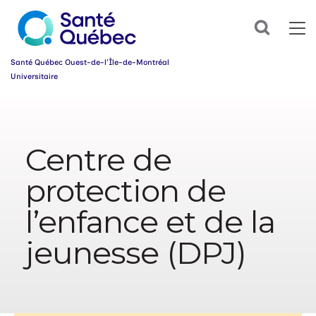
Abonnez-
Search
vous
dès
maintenant
Santé Québec Ouest-de-l’Île-de-Montréal
à
Universitaire
notre
infolettre
Information
et
simplifiez
sur
votre
l’accessibilité
parcours
Centre de
du
santé!
web
protection de
Prénom
*
l’enfance et de la
Courriel
*
jeunesse (DPJ)
Groupe
*