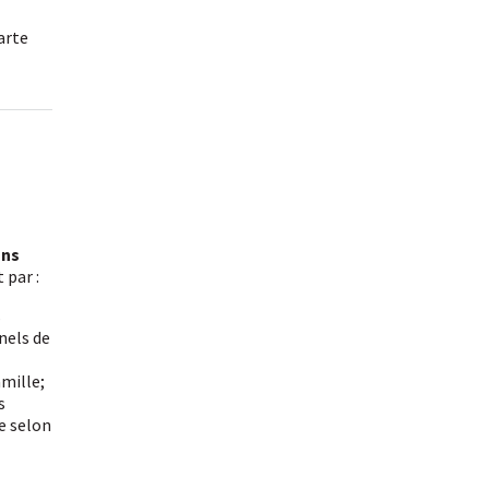
arte
ans
 par :
s
nels de
amille;
s
e selon