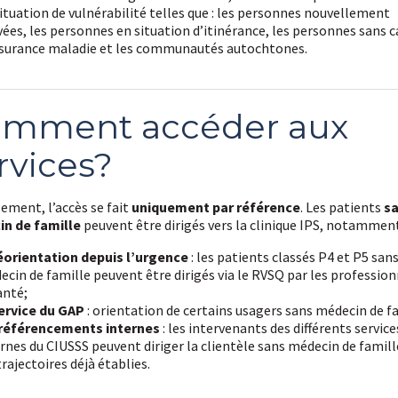
ituation de vulnérabilité telles que : les personnes nouvellement
vées, les personnes en situation d’itinérance, les personnes sans c
ssurance maladie et les communautés autochtones.
mment accéder aux
rvices?
ement, l’accès se fait
uniquement par référence
. Les patients
s
n de famille
peuvent être dirigés vers la clinique IPS, notamment
réorientation depuis l’urgence
: les patients classés P4 et P5 san
cin de famille peuvent être dirigés via le RVSQ par les profession
anté;
service du GAP
: orientation de certains usagers sans médecin de f
 référencements internes
: les intervenants des différents service
rnes du CIUSSS peuvent diriger la clientèle sans médecin de famill
trajectoires déjà établies.