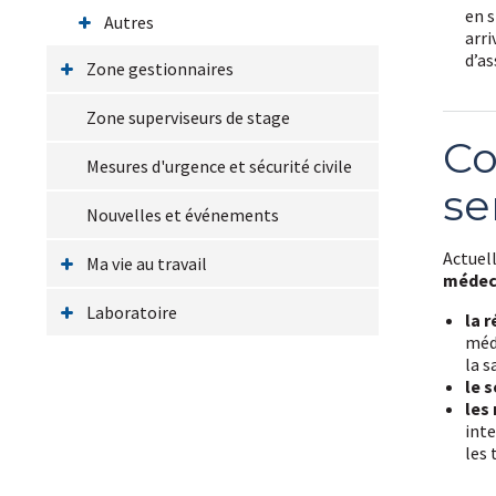
en s
Autres
arri
d’a
Zone gestionnaires
Zone superviseurs de stage
Co
Mesures d'urgence et sécurité civile
se
Nouvelles et événements
Actuell
Ma vie au travail
médeci
Laboratoire
la 
méde
la s
le 
les
inte
les 