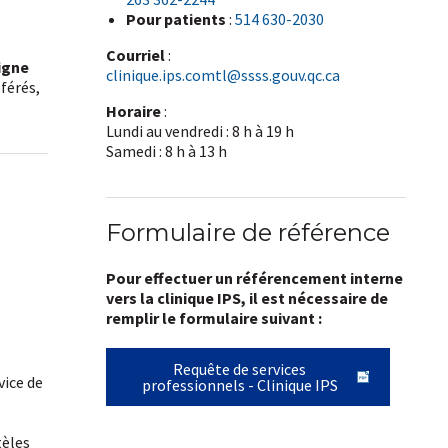
Pour patients
:
514 630-2030
Courriel
:
igne
clinique.ips.comtl@ssss.gouv.qc.ca
férés,
Horaire
:
Lundi au vendredi : 8 h à 19 h
Samedi : 8 h à 13 h
Formulaire de référence
Pour effectuer un référencement interne
vers la clinique IPS, il est nécessaire de
remplir le formulaire suivant :
Requête de services
vice de
professionnels - Clinique IPS
tèles