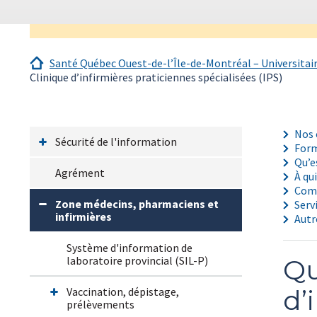
Santé Québec Ouest-de-l’Île-de-Montréal – Universitai
Clinique d’infirmières praticiennes spécialisées (IPS)
Nos 
Sécurité de l'information
Form
Qu’e
Agrément
À qu
Comm
Zone médecins, pharmaciens et
Serv
infirmières
Autr
Système d'information de
laboratoire provincial (SIL-P)
Qu
d’
Vaccination, dépistage,
prélèvements