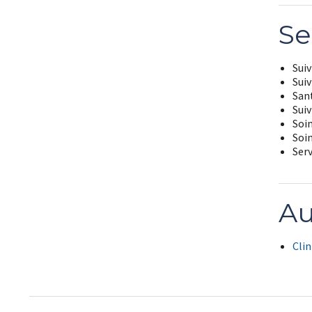
Se
Suiv
Suiv
San
Suiv
Soin
Soi
Ser
Au
Clin