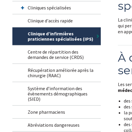
sp
Cliniques spécialisées
La clin
Clinique d'accès rapide
qui per
en appu
Clinique d’infirmières
praticiennes spécialisées (IPS)
Centre de répartition des
À 
demandes de service (CRDS)
se
Récupération améliorée après la
chirurgie (RAAC)
Les ser
Système d’information des
médeci
évènements démographiques
(SIED)
des 
des
Zone pharmaciens
la p
sout
des 
Abréviations dangereuses
col