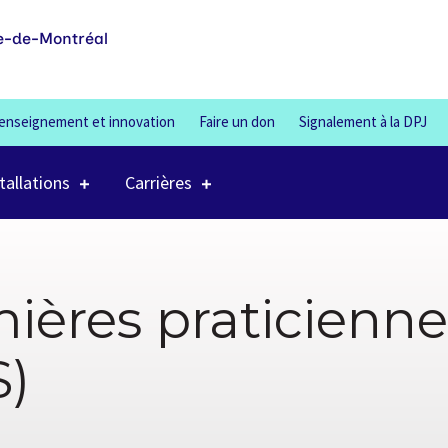
100%
e-de-Montréal
enseignement et innovation
Faire un don
Signalement à la DPJ
tallations
Carrières
mières praticienne
S)