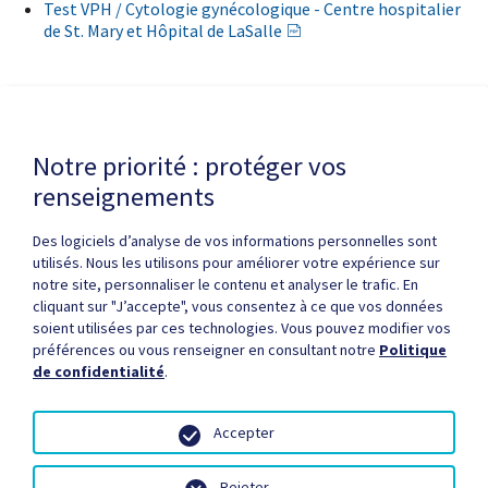
Test VPH / Cytologie gynécologique - Centre hospitalier
de St. Mary et Hôpital de LaSalle
Dernière modification de la page le
5 JANVIER 2026
Notre priorité : protéger vos
renseignements
Des logiciels d’analyse de vos informations personnelles sont
utilisés. Nous les utilisons pour améliorer votre expérience sur
notre site, personnaliser le contenu et analyser le trafic. En
cliquant sur "J’accepte", vous consentez à ce que vos données
Politique de confidentialité
Droits d'auteur / autorisation
soient utilisées par ces technologies. Vous pouvez modifier vos
Zone partenaires
Médias
Plan du site
préférences ou vous renseigner en consultant notre
Politique
de confidentialité
.
Accepter
Rejeter
© Santé Québec, 2026