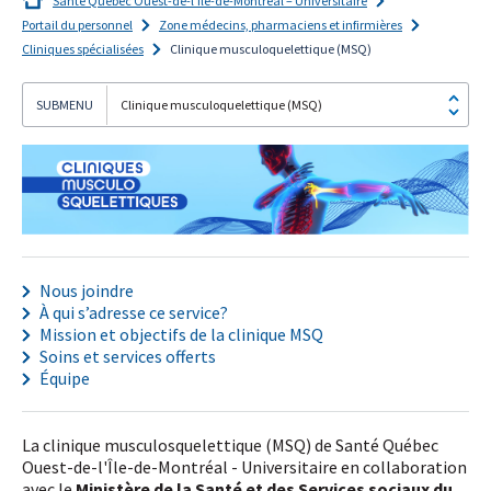
Santé Québec Ouest-de-l’Île-de-Montréal – Universitaire
Portail du personnel
Zone médecins, pharmaciens et infirmières
Cliniques spécialisées
Clinique musculoquelettique (MSQ)
Clinique musculoquelettique (MSQ)
Je
m'abonne!
Nous joindre
À qui s’adresse ce service?
Mission et objectifs de la clinique MSQ
Soins et services offerts
Équipe
La clinique musculosquelettique (MSQ) de Santé Québec
Ouest-de-l'Île-de-Montréal - Universitaire en collaboration
avec le
Ministère de la Santé et des Services sociaux du