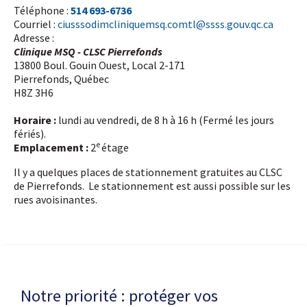
Téléphone :
514 693-6736
Courriel :
ciusssodimcliniquemsq.comtl@ssss.gouv.qc.ca
Adresse :
Clinique MSQ - CLSC Pierrefonds
13800 Boul. Gouin Ouest, Local 2-171
Pierrefonds, Québec
H8Z 3H6
Horaire :
lundi au vendredi, de 8 h à 16 h (Fermé les jours
fériés).
e
Emplacement :
2
étage
Il y a quelques places de stationnement gratuites au CLSC
de Pierrefonds. Le stationnement est aussi possible sur les
rues avoisinantes.
Dernière modification de la page le
3 AOÛT 2026
Notre priorité : protéger vos