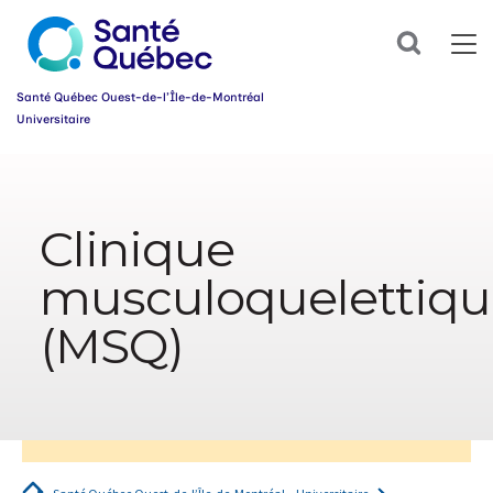
Abonnez-
Search
vous
dès
maintenant
Santé Québec Ouest-de-l’Île-de-Montréal
à
Universitaire
notre
infolettre
Information
et
simplifiez
sur
votre
l’accessibilité
parcours
Clinique
du
santé!
web
musculoquelettiqu
Prénom
*
(MSQ)
Courriel
*
Groupe
*