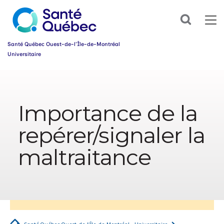
Abonnez-
Search
vous
dès
maintenant
Santé Québec Ouest-de-l’Île-de-Montréal
à
Universitaire
notre
infolettre
Information
et
simplifiez
sur
votre
l’accessibilité
parcours
Importance de la
du
santé!
web
repérer/signaler la
Prénom
*
maltraitance
Courriel
*
Groupe
*