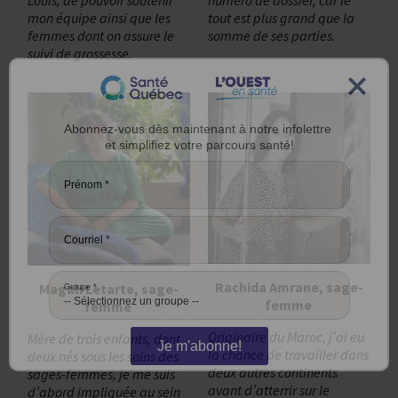
mon équipe ainsi que les
tout est plus grand que la
femmes dont on assure le
somme de ses parties.
suivi de grossesse.
Abonnez-vous dès maintenant à notre infolettre
et simplifiez votre parcours santé!
Prénom
*
Courriel
*
Rachida Amrane, sage-
Magali Letarte, sage-
Groupe
*
femme
femme
Originaire du Maroc, j’ai eu
Mère de trois enfants, dont
la chance de travailler dans
deux nés sous les soins des
Je m'abonne!
deux autres continents
sages-femmes, je me suis
avant d’atterrir sur le
d’abord impliquée au sein