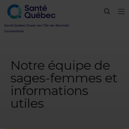
Search
Santé Québec Ouest-de-l’Île-de-Montréal
Universitaire
Information
sur
l’accessibilité
Notre équipe de
du
web
sages-femmes et
informations
utiles