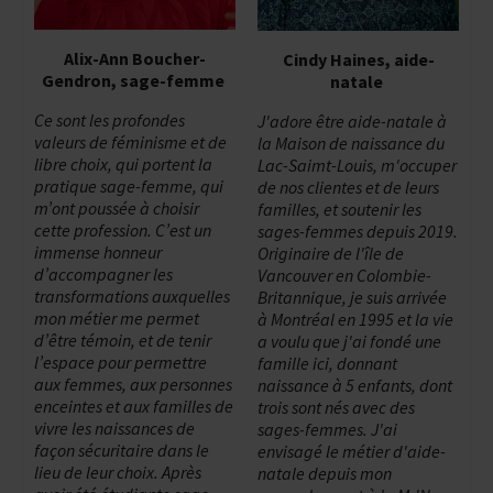
Alix-Ann Boucher-
Cindy Haines, aide-
Gendron, sage-femme
natale
Ce sont les profondes
J'adore être aide-natale à
valeurs de féminisme et de
la Maison de naissance du
libre choix, qui portent la
Lac-Saimt-Louis, m'occuper
pratique sage-femme, qui
de nos clientes et de leurs
m’ont poussée à choisir
familles, et soutenir les
cette profession. C’est un
sages-femmes depuis 2019.
immense honneur
Originaire de l'île de
d’accompagner les
Vancouver en Colombie-
transformations auxquelles
Britannique, je suis arrivée
mon métier me permet
à Montréal en 1995 et la vie
d’être témoin, et de tenir
a voulu que j'ai fondé une
l’espace pour permettre
famille ici, donnant
aux femmes, aux personnes
naissance à 5 enfants, dont
enceintes et aux familles de
trois sont nés avec des
vivre les naissances de
sages-femmes. J'ai
façon sécuritaire dans le
envisagé le métier d'aide-
lieu de leur choix. Après
natale depuis mon