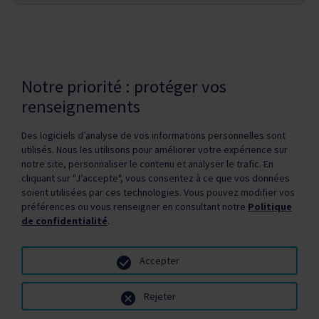
Dernière modification de la page le
6 MAI 2026
Notre priorité : protéger vos
renseignements
Des logiciels d’analyse de vos informations personnelles sont
utilisés. Nous les utilisons pour améliorer votre expérience sur
notre site, personnaliser le contenu et analyser le trafic. En
cliquant sur "J’accepte", vous consentez à ce que vos données
Politique de confidentialité
Droits d'auteur / autorisation
soient utilisées par ces technologies. Vous pouvez modifier vos
Zone partenaires
Médias
Plan du site
préférences ou vous renseigner en consultant notre
Politique
de confidentialité
.
Accepter
Rejeter
© Santé Québec, 2026