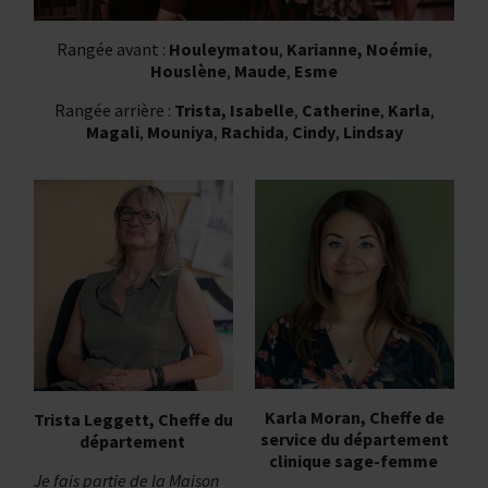
Rangée avant :
Houleymatou
,
Karianne, Noémie
,
Houslène
,
Maude
,
Esme
Rangée arrière :
Trista,
Isabelle
,
Catherine
,
Karla
,
Magali
,
Mouniya
,
Rachida
,
Cindy
,
Lindsay
Karla Moran, Cheffe de
Trista Leggett, Cheffe du
service du département
département
clinique sage-femme
Je fais partie de la Maison