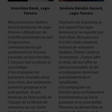
Houslène René, sage-
Noémie Bérubé-Savard,
femme
sage-femme
Mon parcours au Québec
Originaire du Saguenay, je
dans la profession de sage-
suis aujourd’hui sage-
femme a débuté par les
femme et je ne regrette pas
activités périnatales au sein
mon choix. Mon parcours
d’organismes
m'a fait visiter plusieurs
communautaires qui
maisons de naissance
soutiennent les femmes
(Québec, Pointe-Claire et
enceintes et leurs familles.
Terrebonne). J’adore offrir
C’est pour moi un plaisir et
le choix, de leur offrir un
un privilège
suivi personnalisé, de les
d’accompagner les
accompagner dans leurs
personnes enceintes dans
questionnements et
leurs choix, leur autonomie
inquiétudes,
durant la grossesse et le
d’accompagner ces
post-partum. Je suis
familles dans un événement
heureuse de faire partie de
transformateur qu’est la
l’équipe de la Maison de
grossesse et la parentalité.
naissance du Lac-Saint-
Personne ne devrait être un
Louis, de pouvoir soutenir
numéro de dossier, car le