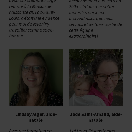
avoir été étudiante sage-
accouchement à la MdN en
femme à la Maison de
2005. J'aime rencontrer
naissance du Lac-Saint-
toutes les personnes
Louis, c’était une évidence
merveilleuses que nous
pour moi de revenir y
servons et de faire partie de
travailler comme sage-
cette équipe
femme.
extraordinaire!
Lindsay Alger, aide-
Jade Saint-Arnaud, aide-
natale
natale
Avec une formation en
J'ai travaillé longtemps