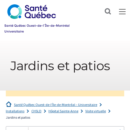
Abonnez-
Search
vous
dès
maintenant
Santé Québec Ouest-de-l’Île-de-Montréal
à
Universitaire
notre
infolettre
Information
et
simplifiez
sur
votre
l’accessibilité
parcours
Jardins et patios
du
santé!
web
Prénom
*
Courriel
*
Santé Québec Ouest-de-l’Île-de-Montréal – Universitaire
Installations
CHSLD
Hôpital Sainte-Anne
Visite virtuelle
Groupe
*
Jardins et patios