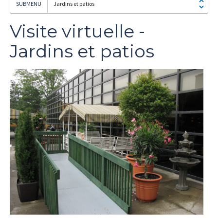
Jardins et patios
Visite virtuelle -
Jardins et patios
Je
m'abonne!