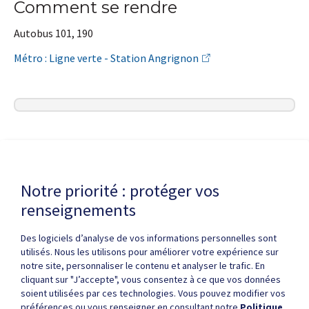
Comment se rendre
Autobus 101, 190
Métro : Ligne verte - Station Angrignon
Dernière modification de la page le
6 MAI 2026
Notre priorité : protéger vos
renseignements
Des logiciels d’analyse de vos informations personnelles sont
utilisés. Nous les utilisons pour améliorer votre expérience sur
notre site, personnaliser le contenu et analyser le trafic. En
cliquant sur "J’accepte", vous consentez à ce que vos données
Politique de confidentialité
Droits d'auteur / autorisation
soient utilisées par ces technologies. Vous pouvez modifier vos
Zone partenaires
Médias
Plan du site
préférences ou vous renseigner en consultant notre
Politique