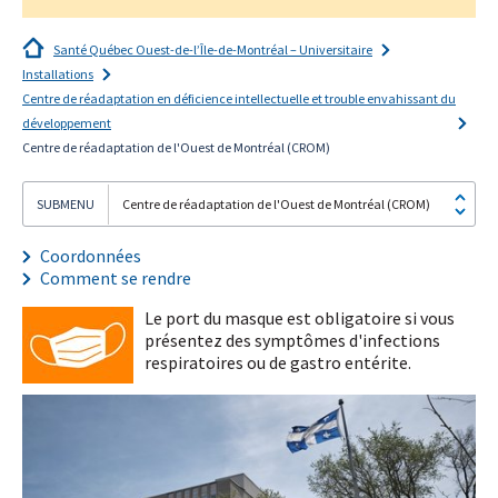
Santé Québec Ouest-de-l’Île-de-Montréal – Universitaire
Installations
Centre de réadaptation en déficience intellectuelle et trouble envahissant du
développement
Je
Centre de réadaptation de l'Ouest de Montréal (CROM)
m'abonne!
Centre de réadaptation de l'Ouest de Montréal (CROM)
Coordonnées
Comment se rendre
Le port du masque est obligatoire si vous
présentez des symptômes d'infections
respiratoires ou de gastro entérite.