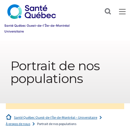
Search
Santé Québec Ouest-de-l’Île-de-Montréal
Universitaire
Information
sur
l’accessibilité
Portrait de nos
du
web
populations
Santé Québec Ouest-de-l’Île-de-Montréal – Universitaire
À propos de nous
Portrait de nos populations