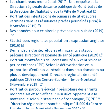
Les chambreurs montréalais 2017 - Une enquête de la
Direction régionale de santé publique de Montréal et de
la Direction de l’habitation de la Ville de Montréal
Portrait des infestations de punaises de lit et autres
vermines dans les résidences privées pour aînés (RPA) à
Montréal (2019)
Des données pour éclairer la prévention du suicide (2019)
Abonnez-vous dès maintenant à notre infolettre
et simplifiez votre parcours santé!
Statistiques régionales population d’expression anglaise
(2016)
Prénom
*
Demandeurs d’asile, réfugiés et migrants à statut
précaire. Direction régionale de santé publique (2019)
Portrait montréalais de l’accessibilité aux centres de la
Courriel
*
petite enfance (CPE). Selon la défavorisation et la
proportion d’enfants vulnérables dans deux domaines ou
plus du développement. Direction régionale de santé
Groupe
*
publique CIUSSS du Centre-Sud-de-l’Île-de-Montréal
(Novembre 2019)
Portrait du parcours éducatif préscolaire des enfants
Je m'abonne!
montréalais et son effet sur leur développement à la
maternelle selon le statut socioéconomique, EQPPEM,
Direction régionale de santé publique CIUSSS du Centre-
Sud-de-l’Île-de-Montréal (Novembre 2019)