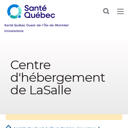
Abonnez-
Search
vous
dès
maintenant
Santé Québec Ouest-de-l’Île-de-Montréal
à
Universitaire
notre
infolettre
Information
et
simplifiez
sur
votre
l’accessibilité
parcours
Centre
du
santé!
web
d'hébergement
Prénom
*
de LaSalle
Courriel
*
Groupe
*