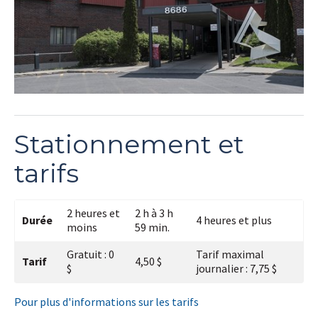
Stationnement et
tarifs
2 heures et
2 h à 3 h
Durée
4 heures et plus
moins
59 min.
Gratuit : 0
Tarif maximal
Tarif
4,50 $
$
journalier : 7,75 $
Pour plus d'informations sur les tarifs