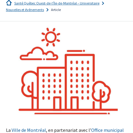
Santé Québec Ouest-de-l’Île-de-Montréal – Universitaire
Nouvelles et événements
Article
Je
m'abonne!
La
Ville de Montréal
, en partenariat avec l’
Office municipal