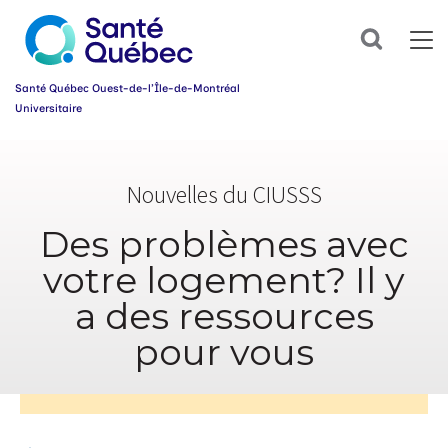
Abonnez-
Search
vous
dès
maintenant
Santé Québec Ouest-de-l’Île-de-Montréal
à
Universitaire
notre
infolettre
Information
et
simplifiez
sur
votre
Nouvelles du CIUSSS
l’accessibilité
parcours
du
santé!
web
Des problèmes avec
Prénom
votre logement? Il y
*
a des ressources
Courriel
*
pour vous
Groupe
*