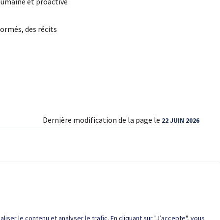
humaine et proactive
ormés, des récits
Dernière modification de la page le
22 JUIN 2026
du site
iser le contenu et analyser le trafic. En cliquant sur "J’accepte", vous