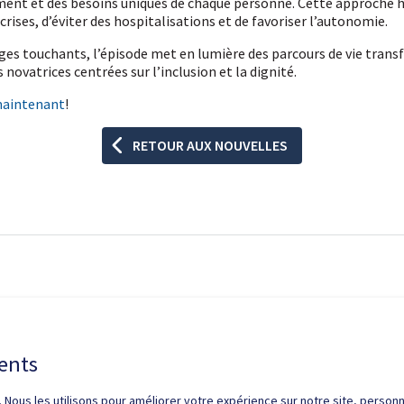
ent et des besoins uniques de chaque personne. Cette approche 
rises, d’éviter des hospitalisations et de favoriser l’autonomie.
es touchants, l’épisode met en lumière des parcours de vie transf
 novatrices centrées sur l’inclusion et la dignité.
maintenant
!
RETOUR AUX NOUVELLES
fidentialité
Droits d'auteur / autorisation
Zone partenaires
Médias
Plan 
ments
 Nous les utilisons pour améliorer votre expérience sur notre site, personnal